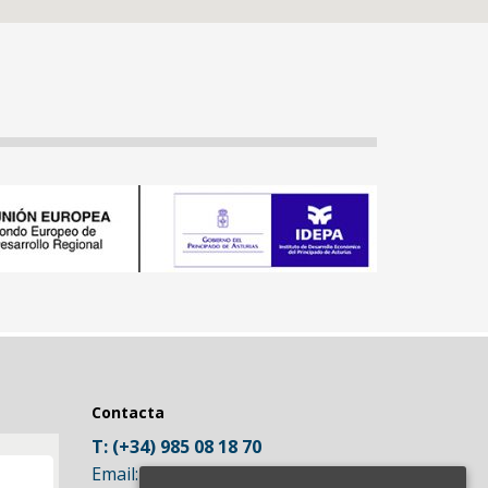
Contacta
T:
(+34) 985 08 18 70
Email:
info.iberia@mgl-intl.com